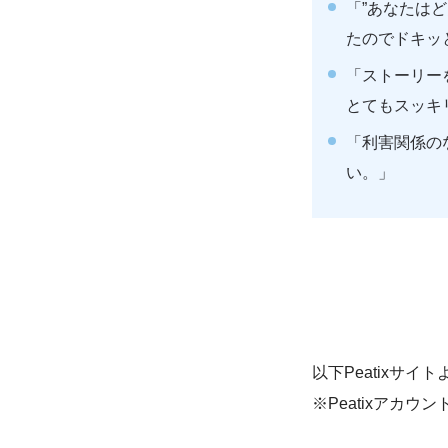
「”あなたは
たのでドキッ
「ストーリー
とてもスッキ
「利害関係の
い。」
以下Peatixサ
※Peatixアカ