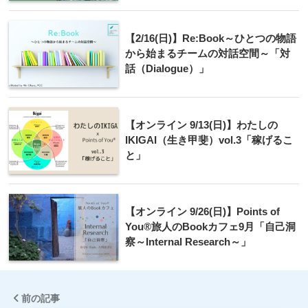
【2/16(日)】Re:Book～ひとつの物語
から始まるチームの対話空間～「対
話（Dialogue）」
【オンライン 9/13(日)】わたしの
IKIGAI（生き甲斐）vol.3「稼げるこ
と」
【オンライン 9/26(日)】Points of
You®旅人のBookカフェ9月「自己洞
察～Internal Research～」
前の記事