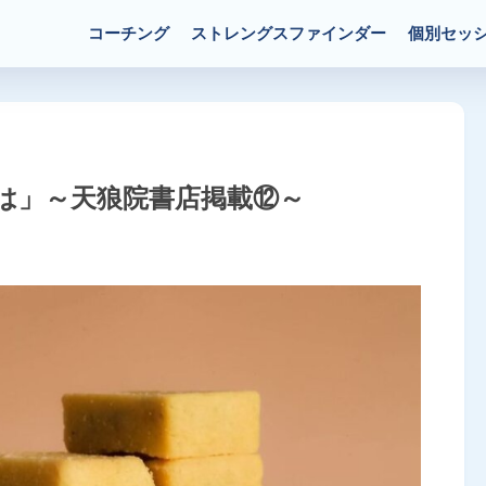
コーチング
ストレングスファインダー
個別セッ
は」～天狼院書店掲載⑫～