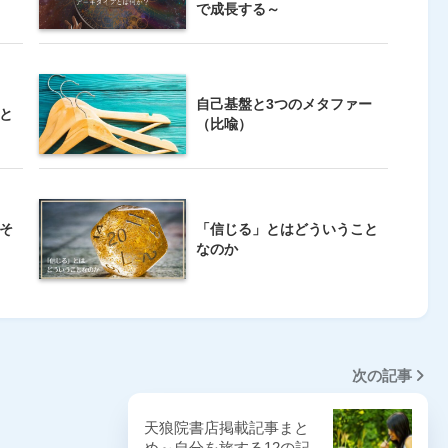
で成長する～
自己基盤と3つのメタファー
と
（比喩）
そ
「信じる」とはどういうこと
なのか
次の記事
天狼院書店掲載記事まと
め～自分を旅する12の記