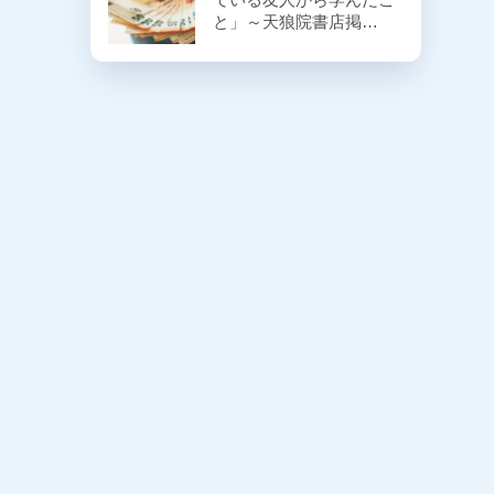
と」～天狼院書店掲…