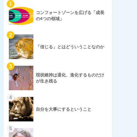
1
コンフォートゾーンを広げる「成長
の4つの領域」
2
「信じる」とはどういうことなのか
3
現状維持は退化、進化するものだけ
が生き残る
4
自分を大事にするということ
5