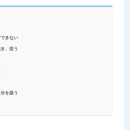
どできない
聴き、従う
る
自分を扱う