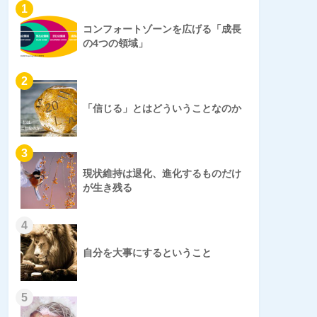
1
コンフォートゾーンを広げる「成長
の4つの領域」
2
「信じる」とはどういうことなのか
3
現状維持は退化、進化するものだけ
が生き残る
4
自分を大事にするということ
5