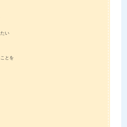
い
したい
うことを