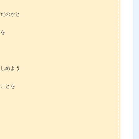
んだのかと
とを
きしめよう
うことを