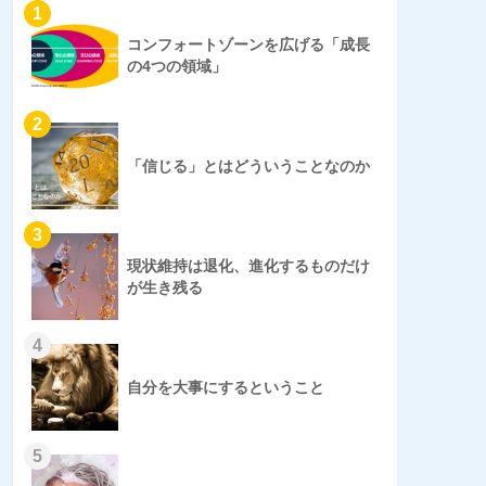
1
コンフォートゾーンを広げる「成長
の4つの領域」
2
「信じる」とはどういうことなのか
3
現状維持は退化、進化するものだけ
が生き残る
4
自分を大事にするということ
5