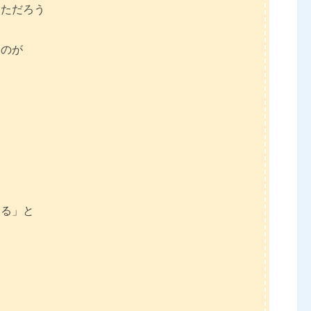
めただろう
くのが
て
てる」と