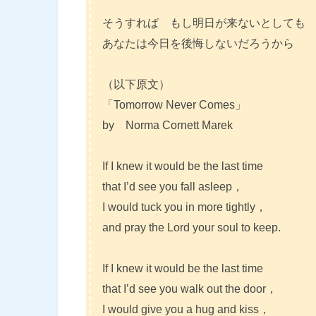
そうすれば もし明日が来ないとしても
あなたは今日を後悔しないだろうから
（以下原文）
「Tomorrow Never Comes」
by Norma Cornett Marek
If I knew it would be the last time
that I’d see you fall asleep，
I would tuck you in more tightly，
and pray the Lord your soul to keep.
If I knew it would be the last time
that I’d see you walk out the door，
I would give you a hug and kiss，