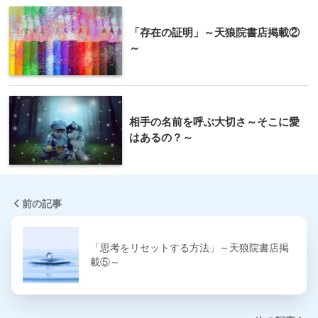
「存在の証明」～天狼院書店掲載②
～
相手の名前を呼ぶ大切さ～そこに愛
はあるの？～
前の記事
「思考をリセットする方法」～天狼院書店掲
載⑤～