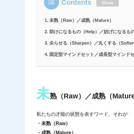
Contents
Close
未熟（Raw）／成熟（Mature）
助けになるもの（Help）／妨げになるもの（
尖らせる（Sharpen）／丸くする（Softe
固定型マインドセット／成長型マインド
未
熟（Raw）／成熟（Matur
私たちの才能の状態を表すワード、それが
・未熟（Raw）
・成熟（Mature）