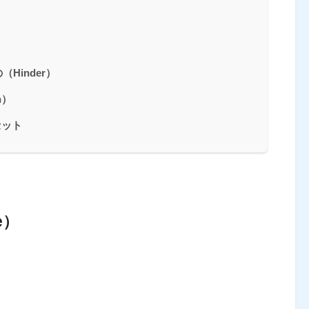
Hinder）
n）
セット
e）